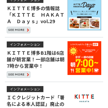
ＫＩＴＴＥ博多の情報誌
「ＫＩＴＴＥ ＨＡＫＡＴ
Ａ Ｄａｙｓ」vol.29
SEE
MORE
インフォメーション
ＫＩＴＴＥ博多B1階は6店
舗が朝営業！一部店舗は朝
7時から営業中！
SEE
MORE
インフォメーション
ＩＣクレジットカード「署
名による本人認証」廃止の