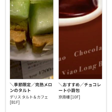
＼季節限定／完熟メロ
＼おすすめ／チョコレ
ンのタルト
ート小籠包
デリス タルト＆カフェ
京鼎樓 [10F]
[B1F]