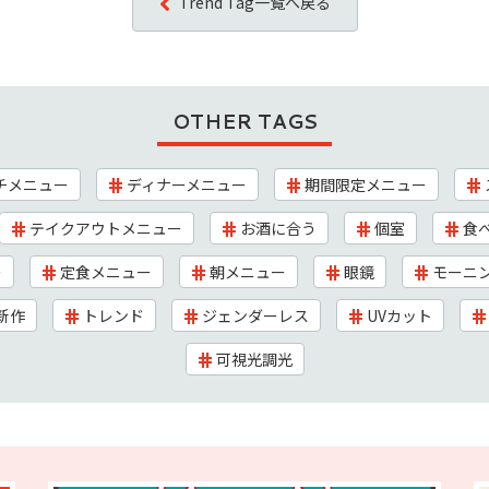
Trend Tag一覧へ戻る
OTHER TAGS
チメニュー
ディナーメニュー
期間限定メニュー
テイクアウトメニュー
お酒に合う
個室
食
ー
定食メニュー
朝メニュー
眼鏡
モーニ
新作
トレンド
ジェンダーレス
UVカット
可視光調光