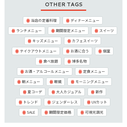
OTHER TAGS
当店の定番料理
ディナーメニュー
ランチメニュー
期間限定メニュー
スイーツ
キッズメニュー
カフェスイーツ
テイクアウトメニュー
お酒に合う
個室
食べ放題
博多名物
お酒・アルコールメニュー
定食メニュー
朝メニュー
眼鏡
モーニングメニュー
夏コーデ
大人カジュアル
新作
トレンド
ジェンダーレス
UVカット
SALE
期間限定価格
可視光調光