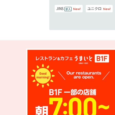
JINS
ユニクロ
求人
New!
New!