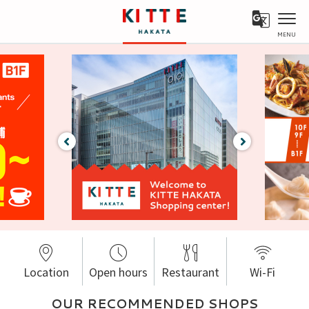
営業時間
レストラン＆カフェ
グルメガイドTOP
取り扱いショップ一覧
シネマガイドTOP
キッズガイドTOP
アクセス
ファッション・サービス
レストラン一覧
新着ギフト
新着ギフト
カフェ一覧
季節のメニュー
キッズメニュー一覧
Location
Open hours
Restaurant
Wi-Fi
OUR RECOMMENDED SHOPS