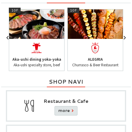
10F
10F
9
O
Aka-ushi dining yoka-yoka
ALEGRIA
Aka-ushi specialty store, beef
Churrasco & Beer Restaurant
SHOP NAVI
Restaurant & Cafe
more