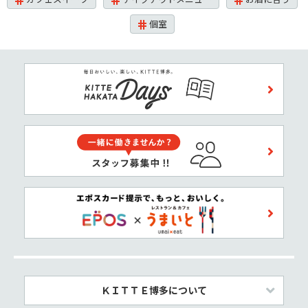
個室
ＫＩＴＴＥ博多について