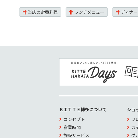
当店の定番料理
ランチメニュー
ディナー
ＫＩＴＴＥ博多について
ショ
コンセプト
フ
営業時間
カ
施設サービス
グ