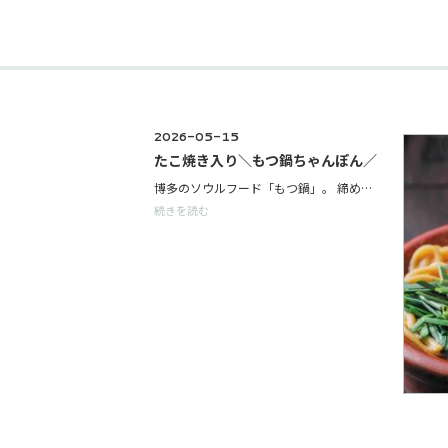
2026-05-15
たこ焼き入り＼もつ鍋ちゃんぽん／
博多のソウルフード「もつ鍋」。 締めの定番といえばちゃんぽん麺。 この締めの味わいを単品料理として楽しめるのが「もつ鍋ちゃんぽん」です。 ぷりぷりのもつと野菜、ちゃんぽん麺を土鍋で煮込んだ一品。 さらに特製のもつたこ焼きとお餅も入った、楽天地の新名物。 にんにくの香りが食欲をそそる、スタミナ満点の一杯をぜひお楽しみください。 ＊メニュー＊ ◆もつ鍋ちゃんぽん 980円（税込）
続きを読む