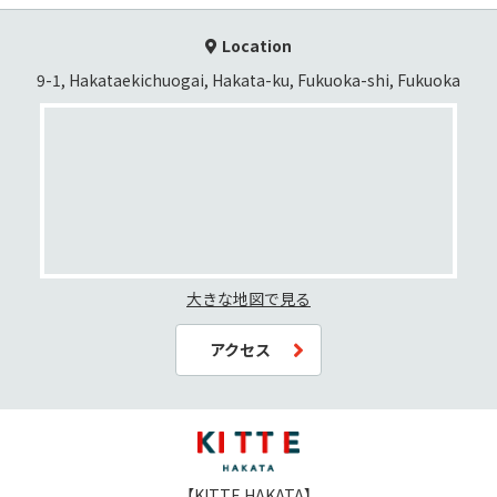
Location
9-1, Hakataekichuogai, Hakata-ku, Fukuoka-shi, Fukuoka
大きな地図で見る
アクセス
【KITTE HAKATA】