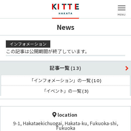
News
営業時間
レストラン＆カフェ
グルメガイドTOP
取り扱いショップ一覧
シネマガイドTOP
キッズガイドTOP
インフォメーション
アクセス
ファッション・サービス
レストラン一覧
新着ギフト
新着ギフト
この記事は公開期間が終了しています。
カフェ一覧
記事一覧
(13)
季節のメニュー
「インフォメーション」の一覧
(10)
キッズメニュー一覧
「イベント」の一覧
(3)
location
9-1, Hakataekichuogai, Hakata-ku, Fukuoka-shi,
Fukuoka